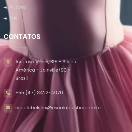
Acesse
Sair
CONTATOS
Av. José Vieira, 315 - Bairro:
América - Joinville/SC -
Brasil
+55 (47) 3422-4070
escolabolshoi@escolabolshoi.com.br