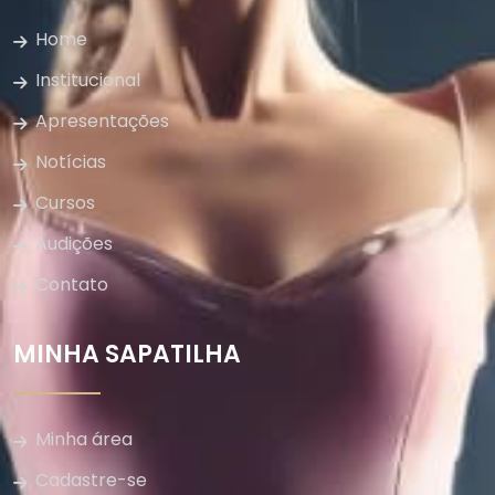
Home
Institucional
Apresentações
Notícias
Cursos
Audições
Contato
MINHA SAPATILHA
Minha área
Cadastre-se