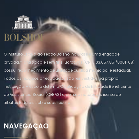
O Instituto Escola do Teatro Bolshoi no Brasil é uma entidade
privada, filantrópica e sem fins lucrativos (CNPJ 03.657.851/0001-08)
possui reconhecimento de utilidade pública municipal e estadual.
Todos os recursos arrecadados são reinvestidos na própria
instituição. A escola detém a Certificação de Entidade Beneficente
de Assistência Social (CEBAS) e, por sua natureza, é isenta de
tributos federais sobre suas receitas.
NAVEGAÇÃO