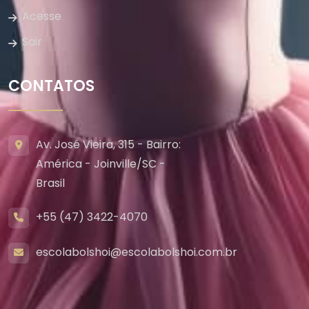
Acesse
Sair
CONTATOS
Av. José Vieira, 315 - Bairro:
América - Joinville/SC -
Brasil
+55 (47) 3422-4070
escolabolshoi@escolabolshoi.com.br