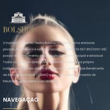
O Instituto Escola do Teatro Bolshoi no Brasil é uma entidade
privada, filantrópica e sem fins lucrativos (CNPJ 03.657.851/0001-08)
possui reconhecimento de utilidade pública municipal e estadual.
Todos os recursos arrecadados são reinvestidos na própria
instituição. A escola detém a Certificação de Entidade Beneficente
de Assistência Social (CEBAS) e, por sua natureza, é isenta de
tributos federais sobre suas receitas.
NAVEGAÇÃO