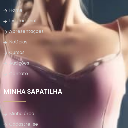
Home
Institucional
Apresentações
Notícias
Cursos
Audições
Contato
MINHA SAPATILHA
Minha área
Cadastre-se