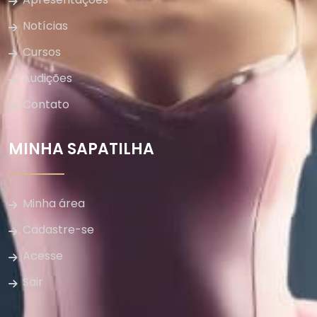
Notícias
Cursos
Audições
Contato
MINHA SAPATILHA
Minha área
Cadastre-se
Acesse
Sair