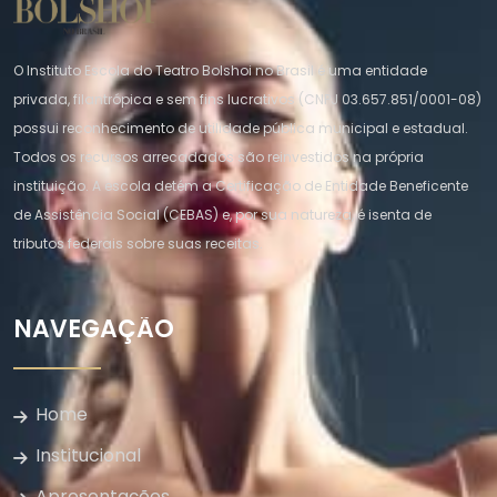
O Instituto Escola do Teatro Bolshoi no Brasil é uma entidade
privada, filantrópica e sem fins lucrativos (CNPJ 03.657.851/0001-08)
possui reconhecimento de utilidade pública municipal e estadual.
Todos os recursos arrecadados são reinvestidos na própria
instituição. A escola detém a Certificação de Entidade Beneficente
de Assistência Social (CEBAS) e, por sua natureza, é isenta de
tributos federais sobre suas receitas.
NAVEGAÇÃO
Home
Institucional
Apresentações