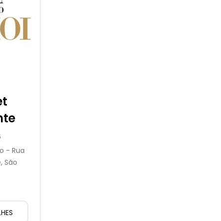
et
nte
6
o - Rua
e, São
LHES