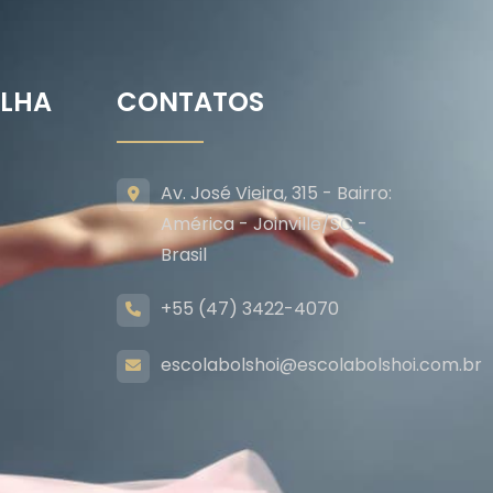
ILHA
CONTATOS
Av. José Vieira, 315 - Bairro:
América - Joinville/SC -
Brasil
+55 (47) 3422-4070
escolabolshoi@escolabolshoi.com.br