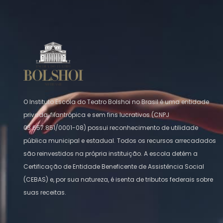
O Instituto Escola do Teatro Bolshoi no Brasil é uma entidade
privada, filantrópica e sem fins lucrativos (CNPJ
03.657.851/0001-08) possui reconhecimento de utilidade
pública municipal e estadual. Todos os recursos arrecadados
são reinvestidos na própria instituição. A escola detém a
Certificação de Entidade Beneficente de Assistência Social
(CEBAS) e, por sua natureza, é isenta de tributos federais sobre
suas receitas.