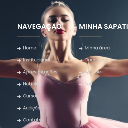
NAVEGAÇÃO
MINHA SAPAT
Home
Minha área
Institucional
Cadastre-se
Apresentações
Acesse
Notícias
Sair
Cursos
Audições
Contato