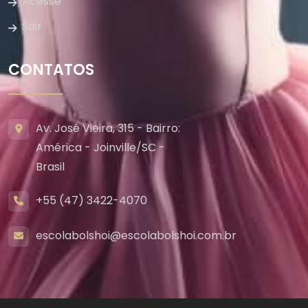
Acesse
Sair
CONTATOS
Av. José Vieira, 315 - Bairro:
América - Joinville/SC -
Brasil
+55 (47) 3422-4070
escolabolshoi@escolabolshoi.com.br