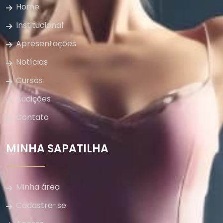
Home
Institucional
Apresentações
Notícias
Cursos
Audições
Contato
MINHA SAPATILHA
Minha área
Cadastre-se