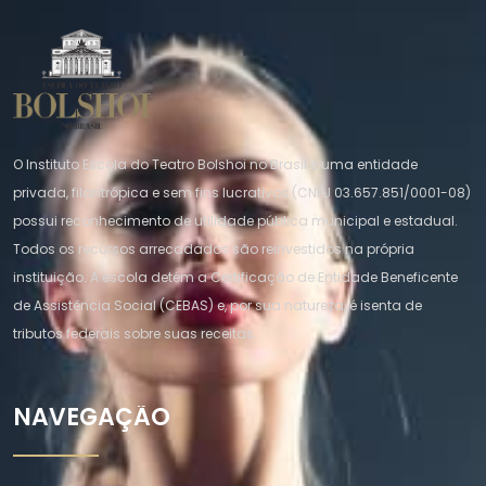
O Instituto Escola do Teatro Bolshoi no Brasil é uma entidade
privada, filantrópica e sem fins lucrativos (CNPJ 03.657.851/0001-08)
possui reconhecimento de utilidade pública municipal e estadual.
Todos os recursos arrecadados são reinvestidos na própria
instituição. A escola detém a Certificação de Entidade Beneficente
de Assistência Social (CEBAS) e, por sua natureza, é isenta de
tributos federais sobre suas receitas.
NAVEGAÇÃO