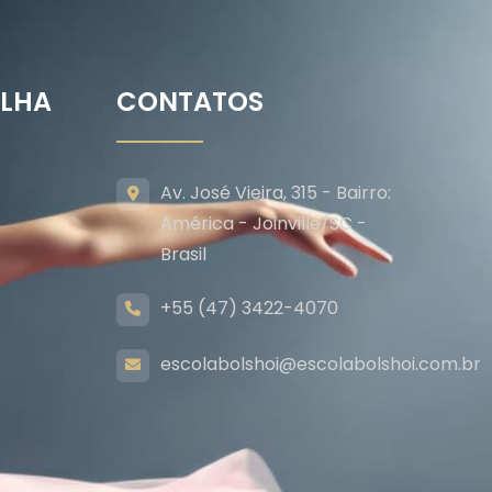
ILHA
CONTATOS
Av. José Vieira, 315 - Bairro:
América - Joinville/SC -
Brasil
+55 (47) 3422-4070
escolabolshoi@escolabolshoi.com.br