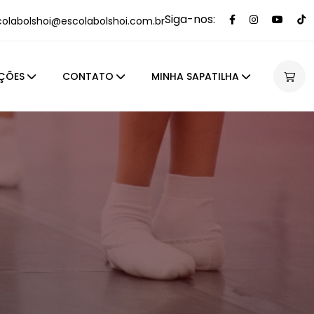
Siga-nos:
colabolshoi@escolabolshoi.com.br
ÇÕES
CONTATO
MINHA SAPATILHA