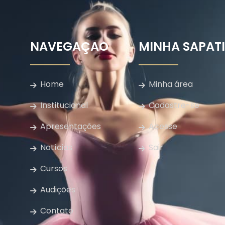
NAVEGAÇÃO
MINHA SAPAT
Home
Minha área
Institucional
Cadastre-se
Apresentações
Acesse
Notícias
Sair
Cursos
Audições
Contato