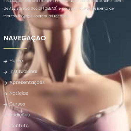
instituição. A escola detém a Certificação de Entidade Beneficente
de Assistência Social (CEBAS) e, por sua natureza, é isenta de
tributos federais sobre suas receitas.
NAVEGAÇÃO
Home
Institucional
Apresentações
Notícias
Cursos
Audições
Contato