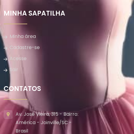
MINHA SAPATILHA
Minha área
Cadastre-se
Acesse
Sair
CONTATOS
Av. José Vieira, 315 - Bairro:
América - Joinville/SC -
Brasil