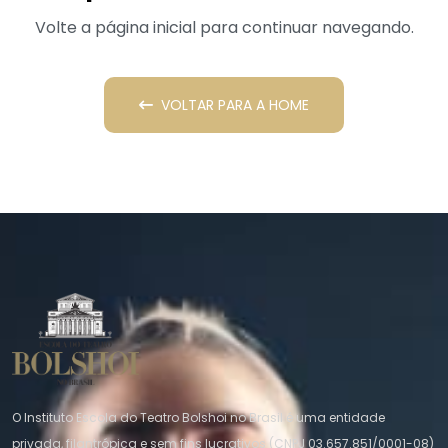
Volte a página inicial para continuar navegando.
VOLTAR PARA A HOME
O Instituto Escola do Teatro Bolshoi no Brasil é uma entidade
privada, filantrópica e sem fins lucrativos (CNPJ 03.657.851/0001-08)