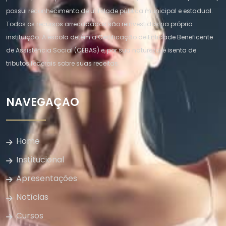
possui reconhecimento de utilidade pública municipal e estadual.
Todos os recursos arrecadados são reinvestidos na própria
instituição. A escola detém a Certificação de Entidade Beneficente
de Assistência Social (CEBAS) e, por sua natureza, é isenta de
tributos federais sobre suas receitas.
NAVEGAÇÃO
Home
Institucional
Apresentações
Notícias
Cursos