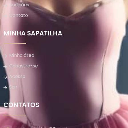
Audições
Contato
MINHA SAPATILHA
Minha área
Cadastre-se
Acesse
Sair
CONTATOS