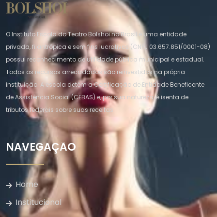
O Instituto Escola do Teatro Bolshoi no Brasil é uma entidade
privada, filantrópica e sem fins lucrativos (CNPJ 03.657.851/0001-08)
possui reconhecimento de utilidade pública municipal e estadual.
Todos os recursos arrecadados são reinvestidos na própria
instituição. A escola detém a Certificação de Entidade Beneficente
de Assistência Social (CEBAS) e, por sua natureza, é isenta de
tributos federais sobre suas receitas.
NAVEGAÇÃO
Home
Institucional