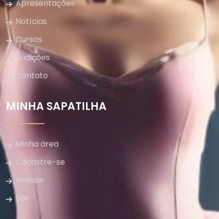
Apresentações
Notícias
Cursos
Audições
Contato
MINHA SAPATILHA
Minha área
Cadastre-se
Acesse
Sair