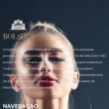
O Instituto Escola do Teatro Bolshoi no Brasil é uma entidade
privada, filantrópica e sem fins lucrativos (CNPJ 03.657.851/0001-08)
possui reconhecimento de utilidade pública municipal e estadual.
Todos os recursos arrecadados são reinvestidos na própria
instituição. A escola detém a Certificação de Entidade Beneficente
de Assistência Social (CEBAS) e, por sua natureza, é isenta de
tributos federais sobre suas receitas.
NAVEGAÇÃO