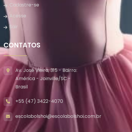
Cadastre-se
Acesse
Sair
CONTATOS
Av. José Vieira, 315 - Bairro:
América - Joinville/SC -
Brasil
+55 (47) 3422-4070
escolabolshoi@escolabolshoi.com.br