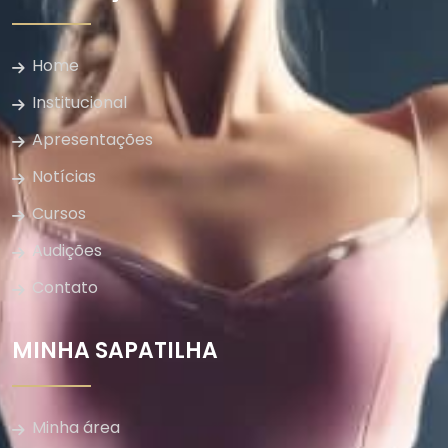
Home
Institucional
Apresentações
Notícias
Cursos
Audições
Contato
MINHA SAPATILHA
Minha área