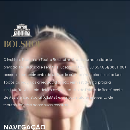
O Instituto Escola do Teatro Bolshoi no Brasil é uma entidade
privada, filantrópica e sem fins lucrativos (CNPJ 03.657.851/0001-08)
possui reconhecimento de utilidade pública municipal e estadual.
Todos os recursos arrecadados são reinvestidos na própria
instituição. A escola detém a Certificação de Entidade Beneficente
de Assistência Social (CEBAS) e, por sua natureza, é isenta de
tributos federais sobre suas receitas.
NAVEGAÇÃO