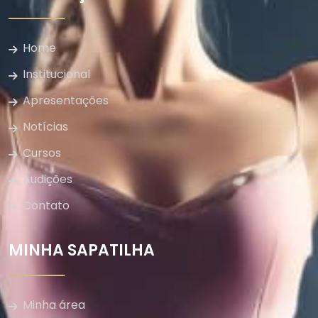
Home
Institucional
Apresentações
Notícias
Cursos
Audições
Contato
MINHA SAPATILHA
Minha área