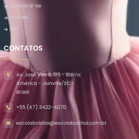
Cadastre-se
Acesse
Sair
CONTATOS
Av. José Vieira, 315 - Bairro:
América - Joinville/SC -
Brasil
+55 (47) 3422-4070
escolabolshoi@escolabolshoi.com.br