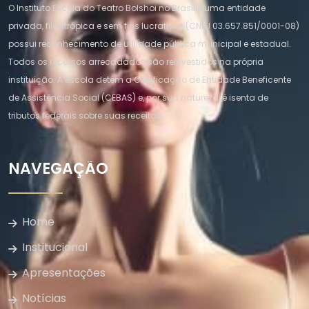
O Instituto Escola do Teatro Bolshoi no Brasil é uma entidade
privada, filantrópica e sem fins lucrativos (CNPJ 03.657.851/0001-08)
possui reconhecimento de utilidade pública municipal e estadual.
Todos os recursos arrecadados são reinvestidos na própria
instituição. A escola detém a Certificação de Entidade Beneficente
de Assistência Social (CEBAS) e, por sua natureza, é isenta de
tributos federais sobre suas receitas.
NAVEGAÇÃO
Home
Institucional
Apresentações
Notícias