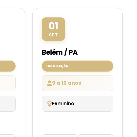
01
SET
Belém / PA
PRÉ SELEÇÃO
9 a 10 anos
Feminino