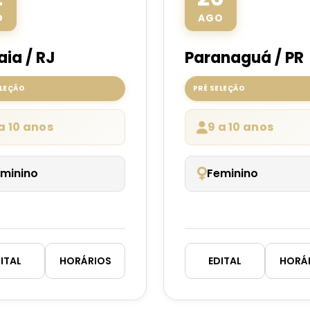
O
AGO
aia / RJ
Paranaguá / PR
ELEÇÃO
PRÉ SELEÇÃO
a 10 anos
9 a 10 anos
minino
Feminino
ITAL
HORÁRIOS
EDITAL
HORÁ