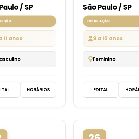
Paulo / SP
São Paulo / SP
ELEÇÃO
PRÉ SELEÇÃO
a 11 anos
9 a 10 anos
asculino
Feminino
ITAL
HORÁRIOS
EDITAL
HORÁ
2
26