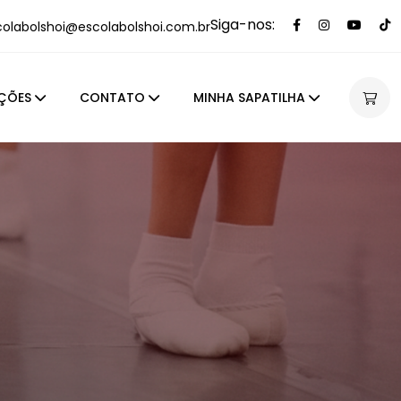
Siga-nos:
colabolshoi@escolabolshoi.com.br
ÇÕES
CONTATO
MINHA SAPATILHA