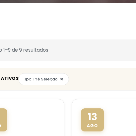
o 1–9 de 9 resultados
 ATIVOS
×
Tipo: Pré Seleção
3
13
O
AGO