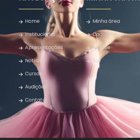
Home
Minha área
Institucional
Cadastre-se
Apresentações
Acesse
Notícias
Sair
Cursos
Audições
Contato