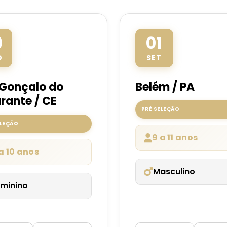
9
01
O
SET
Gonçalo do
Belém / PA
ante / CE
PRÉ SELEÇÃO
ELEÇÃO
9 a 11 anos
a 10 anos
Masculino
minino