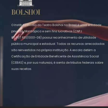
O Instituto Escola do Teatro Bolshoi no Brasil é uma entidade
privada, filantrópica e sem fins lucrativos (CNPJ
03.657.851/0001-08) possui reconhecimento de utilidade
pública municipal e estadual. Todos os recursos arrecadados
são reinvestidos na própria instituição. A escola detém a
Certificação de Entidade Beneficente de Assistência Social
(CEBAS) e, por sua natureza, é isenta de tributos federais sobre
suas receitas.