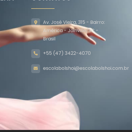
Av. José Vieira, 315 - Bairro:
América - Joinville/SC -
Brasil
+55 (47) 3422-4070
escolabolshoi@escolabolshoi.com.br