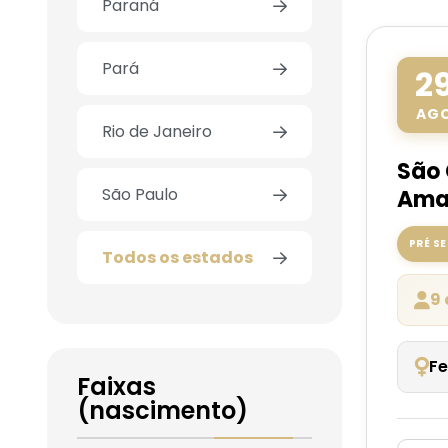
Paraná
Pará
2
AG
Rio de Janeiro
São 
São Paulo
Amar
PRÉ S
Todos os estados
9 
Fe
Faixas
(nascimento)