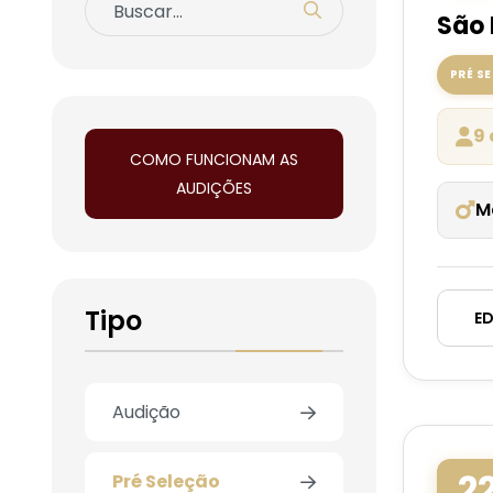
São 
PRÉ S
9 
COMO FUNCIONAM AS
AUDIÇÕES
M
Tipo
ED
Audição
2
Pré Seleção