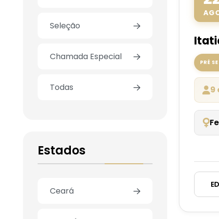
AG
Seleção
Itati
Chamada Especial
PRÉ S
Todas
9 
Fe
Estados
ED
Ceará