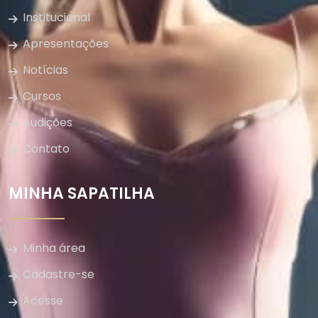
Institucional
Apresentações
Notícias
Cursos
Audições
Contato
MINHA SAPATILHA
Minha área
Cadastre-se
Acesse