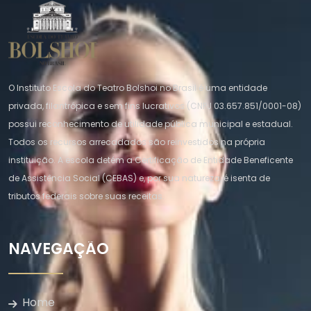
O Instituto Escola do Teatro Bolshoi no Brasil é uma entidade
privada, filantrópica e sem fins lucrativos (CNPJ 03.657.851/0001-08)
possui reconhecimento de utilidade pública municipal e estadual.
Todos os recursos arrecadados são reinvestidos na própria
instituição. A escola detém a Certificação de Entidade Beneficente
de Assistência Social (CEBAS) e, por sua natureza, é isenta de
tributos federais sobre suas receitas.
NAVEGAÇÃO
Home