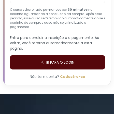
O curso selecionado permanece por
30 minutos
no
carrinho aguardando a conclusão da compra. Após esse
período, esse curso será removido automaticamente do seu
carrinho de compras caso não seja finalizado o
pagamento.
Entre para concluir a inscrição e o pagamento. Ao
voltar, você retorna automaticamente a esta
página.
IR PARA O LOGIN
Não tem conta?
Cadastre-se