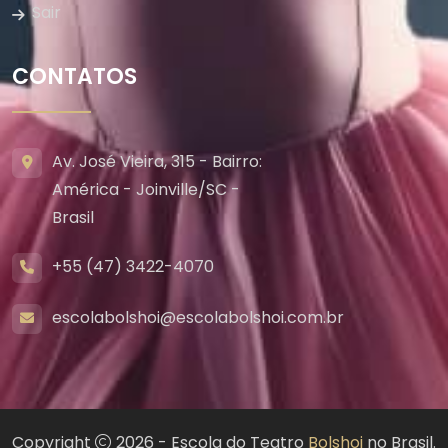
Sair
CONTATOS
Av. José Vieira, 315 - Bairro:
América - Joinville/SC -
Brasil
+55 (47) 3422-4070
escolabolshoi@escolabolshoi.com.br
Copyright
2026 - Escola do Teatro
Bolshoi
no Brasil.