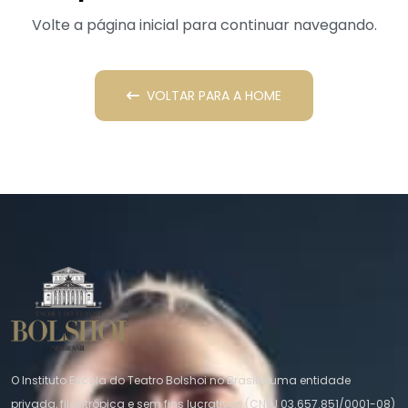
Volte a página inicial para continuar navegando.
VOLTAR PARA A HOME
O Instituto Escola do Teatro Bolshoi no Brasil é uma entidade
privada, filantrópica e sem fins lucrativos (CNPJ 03.657.851/0001-08)