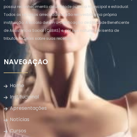
possui reconhecimento de utilidade pública municipal e estadual.
Todos os recursos arrecadados são reinvestidos na própria
instituição. A escola detém a Certificação de Entidade Beneficente
de Assistência Social (CEBAS) e, por sua natureza, é isenta de
tributos federais sobre suas receitas.
NAVEGAÇÃO
Home
Institucional
Apresentações
Notícias
Cursos