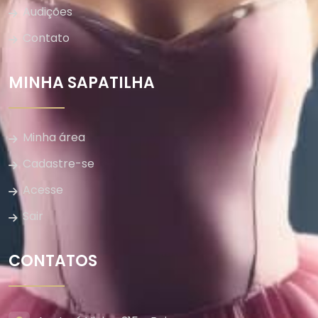
Audições
Contato
MINHA SAPATILHA
Minha área
Cadastre-se
Acesse
Sair
CONTATOS