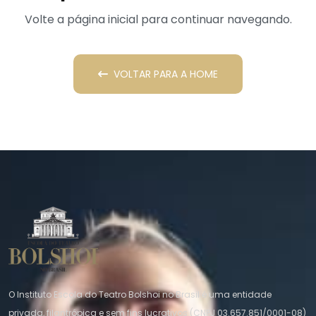
Volte a página inicial para continuar navegando.
VOLTAR PARA A HOME
O Instituto Escola do Teatro Bolshoi no Brasil é uma entidade
privada, filantrópica e sem fins lucrativos (CNPJ 03.657.851/0001-08)