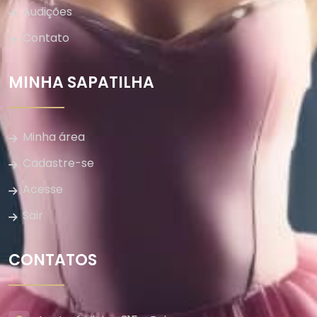
Audições
Contato
MINHA SAPATILHA
Minha área
Cadastre-se
Acesse
Sair
CONTATOS