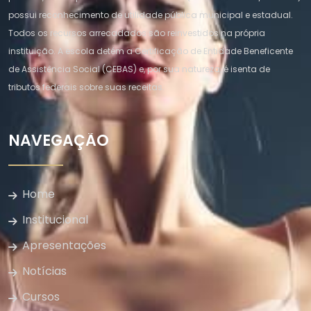
possui reconhecimento de utilidade pública municipal e estadual.
Todos os recursos arrecadados são reinvestidos na própria
instituição. A escola detém a Certificação de Entidade Beneficente
de Assistência Social (CEBAS) e, por sua natureza, é isenta de
tributos federais sobre suas receitas.
NAVEGAÇÃO
Home
Institucional
Apresentações
Notícias
Cursos