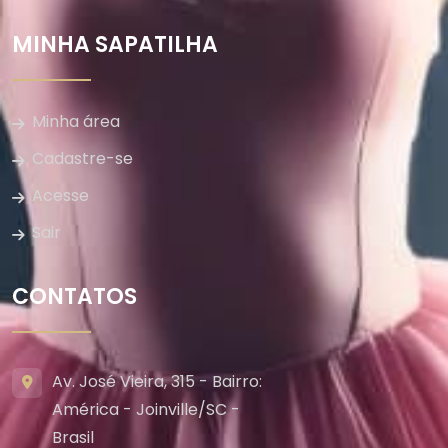
MINHA SAPATILHA
Minha área
Cadastre-se
Acesse
Sair
CONTATOS
Av. José Vieira, 315 - Bairro:
América - Joinville/SC -
Brasil