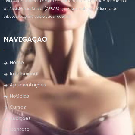
instituição. A escola detém a Certificação de Entidade Beneficente
de Assistência Social (CEBAS) e, por sua natureza, é isenta de
tributos federais sobre suas receitas.
NAVEGAÇÃO
Home
Institucional
Apresentações
Notícias
Cursos
Audições
Contato