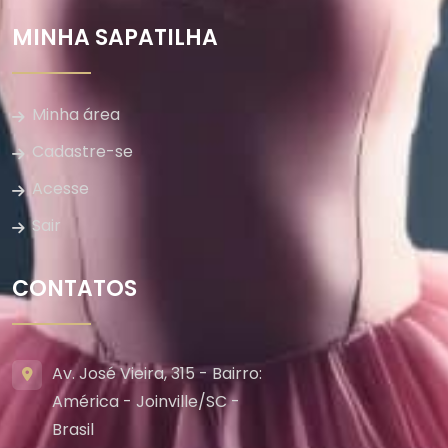
MINHA SAPATILHA
Minha área
Cadastre-se
Acesse
Sair
CONTATOS
Av. José Vieira, 315 - Bairro:
América - Joinville/SC -
Brasil