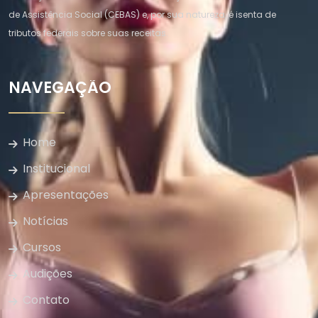
de Assistência Social (CEBAS) e, por sua natureza, é isenta de
tributos federais sobre suas receitas.
NAVEGAÇÃO
Home
Institucional
Apresentações
Notícias
Cursos
Audições
Contato